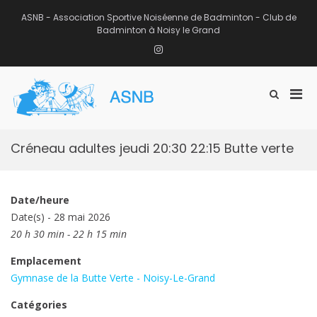
Aller
au
ASNB - Association Sportive Noiséenne de Badminton - Club de
contenu
Badminton à Noisy le Grand
Instagram
Men
Afficher
ASNB
le
Association Sportive Noiséenne de
prin
formulaire
Badminton – Club de Badminton à
pou
de
Noisy le Grand (93)
mobi
recherche
Créneau adultes jeudi 20:30 22:15 Butte verte
Date/heure
Date(s) - 28 mai 2026
20 h 30 min - 22 h 15 min
Emplacement
Gymnase de la Butte Verte - Noisy-Le-Grand
Catégories