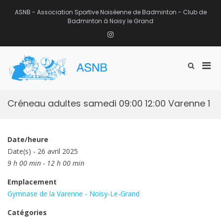
Aller
au
ASNB - Association Sportive Noiséenne de Badminton - Club de
contenu
Badminton à Noisy le Grand
Instagram
Men
Afficher
ASNB
le
Association Sportive Noiséenne de
prin
formulaire
Badminton – Club de Badminton à
pou
de
Noisy le Grand (93)
mobi
recherche
Créneau adultes samedi 09:00 12:00 Varenne 1
Date/heure
Date(s) - 26 avril 2025
9 h 00 min - 12 h 00 min
Emplacement
Gymnase de la Varenne - Noisy-Le-Grand
Catégories