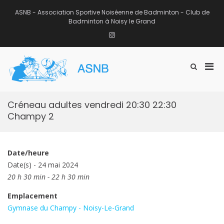
Aller
au
ASNB - Association Sportive Noiséenne de Badminton - Club de
contenu
Badminton à Noisy le Grand
Instagram
Men
Afficher
ASNB
le
Association Sportive Noiséenne de
prin
formulaire
Badminton – Club de Badminton à
pou
de
Noisy le Grand (93)
mobi
recherche
Créneau adultes vendredi 20:30 22:30
Champy 2
Date/heure
Date(s) - 24 mai 2024
20 h 30 min - 22 h 30 min
Emplacement
Gymnase du Champy - Noisy-Le-Grand