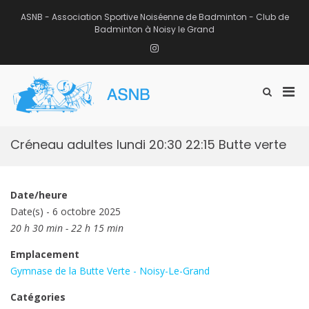
Aller
au
ASNB - Association Sportive Noiséenne de Badminton - Club de
contenu
Badminton à Noisy le Grand
Instagram
Men
Afficher
ASNB
le
Association Sportive Noiséenne de
prin
formulaire
Badminton – Club de Badminton à
pou
de
Noisy le Grand (93)
mobi
recherche
Créneau adultes lundi 20:30 22:15 Butte verte
Date/heure
Date(s) - 6 octobre 2025
20 h 30 min - 22 h 15 min
Emplacement
Gymnase de la Butte Verte - Noisy-Le-Grand
Catégories