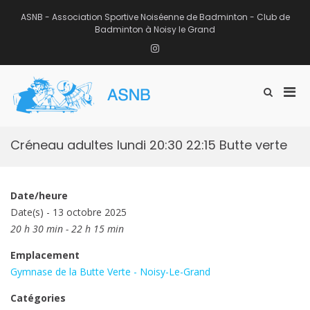
Aller
au
ASNB - Association Sportive Noiséenne de Badminton - Club de
contenu
Badminton à Noisy le Grand
Instagram
Men
Afficher
ASNB
le
Association Sportive Noiséenne de
prin
formulaire
Badminton – Club de Badminton à
pou
de
Noisy le Grand (93)
mobi
recherche
Créneau adultes lundi 20:30 22:15 Butte verte
Date/heure
Date(s) - 13 octobre 2025
20 h 30 min - 22 h 15 min
Emplacement
Gymnase de la Butte Verte - Noisy-Le-Grand
Catégories