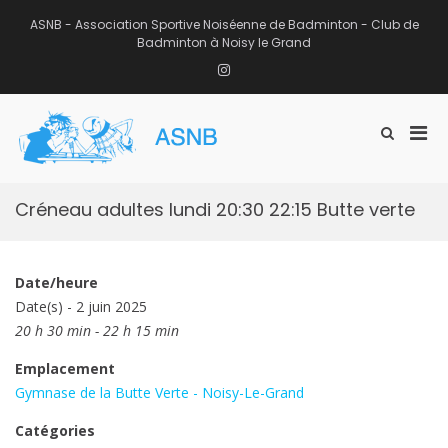
Aller
au
ASNB - Association Sportive Noiséenne de Badminton - Club de
contenu
Badminton à Noisy le Grand
Instagram
Men
Afficher
ASNB
le
Association Sportive Noiséenne de
prin
formulaire
Badminton – Club de Badminton à
pou
de
Noisy le Grand (93)
mobi
recherche
Créneau adultes lundi 20:30 22:15 Butte verte
Date/heure
Date(s) - 2 juin 2025
20 h 30 min - 22 h 15 min
Emplacement
Gymnase de la Butte Verte - Noisy-Le-Grand
Catégories