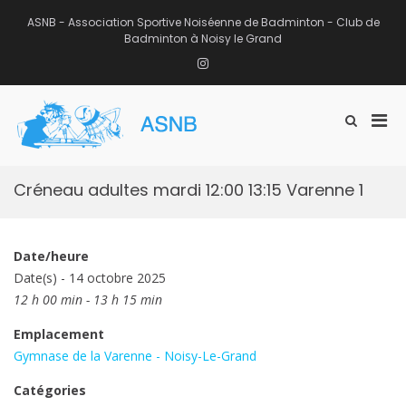
Aller
au
ASNB - Association Sportive Noiséenne de Badminton - Club de
contenu
Badminton à Noisy le Grand
Instagram
Men
Afficher
ASNB
le
Association Sportive Noiséenne de
prin
formulaire
Badminton – Club de Badminton à
pou
de
Noisy le Grand (93)
mobi
recherche
Créneau adultes mardi 12:00 13:15 Varenne 1
Date/heure
Date(s) - 14 octobre 2025
12 h 00 min - 13 h 15 min
Emplacement
Gymnase de la Varenne - Noisy-Le-Grand
Catégories