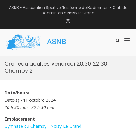
Aller
au
ASNB - Association Sportive Noiséenne de Badminton - Club de
contenu
Badminton à Noisy le Grand
Instagram
Men
Afficher
ASNB
le
Association Sportive Noiséenne de
prin
formulaire
Badminton – Club de Badminton à
pou
de
Noisy le Grand (93)
mobi
recherche
Créneau adultes vendredi 20:30 22:30
Champy 2
Date/heure
Date(s) - 11 octobre 2024
20 h 30 min - 22 h 30 min
Emplacement
Gymnase du Champy - Noisy-Le-Grand