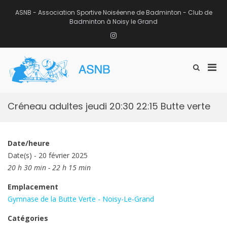
Aller
au
ASNB - Association Sportive Noiséenne de Badminton - Club de
contenu
Badminton à Noisy le Grand
Instagram
Men
Afficher
ASNB
le
Association Sportive Noiséenne de
prin
formulaire
Badminton – Club de Badminton à
pou
de
Noisy le Grand (93)
mobi
recherche
Créneau adultes jeudi 20:30 22:15 Butte verte
Date/heure
Date(s) - 20 février 2025
20 h 30 min - 22 h 15 min
Emplacement
Gymnase de la Butte Verte - Noisy-Le-Grand
Catégories