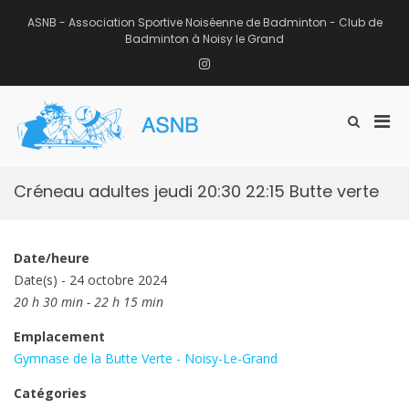
Aller
au
ASNB - Association Sportive Noiséenne de Badminton - Club de
contenu
Badminton à Noisy le Grand
Instagram
Men
Afficher
ASNB
le
Association Sportive Noiséenne de
prin
formulaire
Badminton – Club de Badminton à
pou
de
Noisy le Grand (93)
mobi
recherche
Créneau adultes jeudi 20:30 22:15 Butte verte
Date/heure
Date(s) - 24 octobre 2024
20 h 30 min - 22 h 15 min
Emplacement
Gymnase de la Butte Verte - Noisy-Le-Grand
Catégories