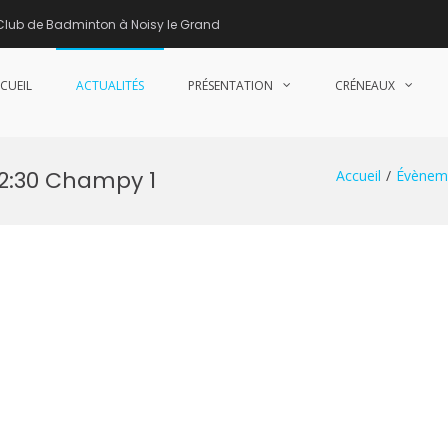
Club de Badminton à Noisy le Grand
CUEIL
ACTUALITÉS
PRÉSENTATION
CRÉNEAUX
nne de Badminton – Club de Badminton à Noisy le Grand (93)
22:30 Champy 1
Accueil
Évènem