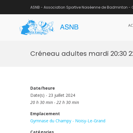
ASNB - Association Sportive Noiséenne de Badminton - 
AC
ASNB
Association Sportive Noisée
Aller
au
Créneau adultes mardi 20:30 
contenu
Date/heure
Date(s) - 23 juillet 2024
20 h 30 min - 22 h 30 min
Emplacement
Gymnase du Champy - Noisy-Le-Grand
Catégories