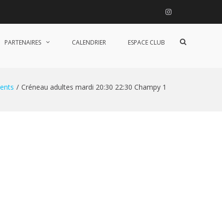
Instagram
Afficher
PARTENAIRES
CALENDRIER
ESPACE CLUB
le
formulaire
de
recherche
ents
Créneau adultes mardi 20:30 22:30 Champy 1