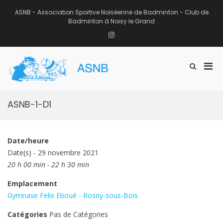
Aller
au
ASNB - Association Sportive Noiséenne de Badminton - Club de
contenu
Badminton à Noisy le Grand
Instagram
Men
Afficher
ASNB
le
Association Sportive Noiséenne de
prin
formulaire
Badminton – Club de Badminton à
pou
de
Noisy le Grand (93)
mobi
recherche
ASNB-1-D1
Date/heure
Date(s) - 29 novembre 2021
20 h 00 min - 22 h 30 min
Emplacement
Gymnase Felix Eboué - Rosny-sous-Bois
Catégories
Pas de Catégories