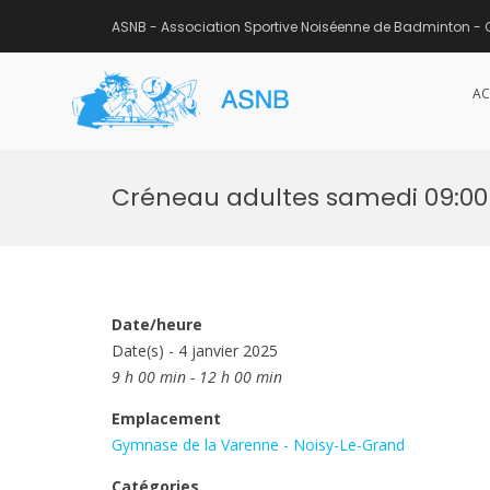
ASNB - Association Sportive Noiséenne de Badminton - 
AC
ASNB
Association Sportive Noisée
Aller
au
Créneau adultes samedi 09:00 
contenu
Date/heure
Date(s) - 4 janvier 2025
9 h 00 min - 12 h 00 min
Emplacement
Gymnase de la Varenne - Noisy-Le-Grand
Catégories