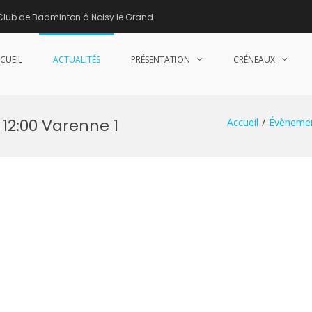
Club de Badminton à Noisy le Grand
CUEIL
ACTUALITÉS
PRÉSENTATION
CRÉNEAUX
nne de Badminton – Club de Badminton à Noisy le Grand (93)
12:00 Varenne 1
Accueil
Évèneme