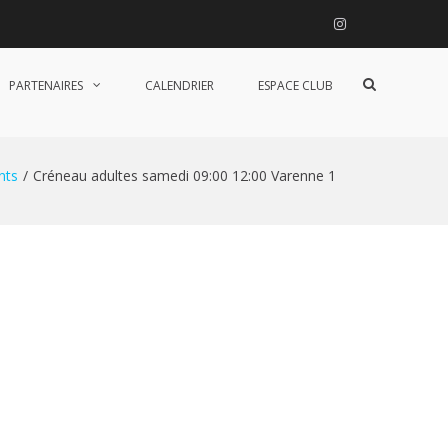
Instagram
Afficher
PARTENAIRES
CALENDRIER
ESPACE CLUB
le
formulaire
de
recherche
nts
Créneau adultes samedi 09:00 12:00 Varenne 1