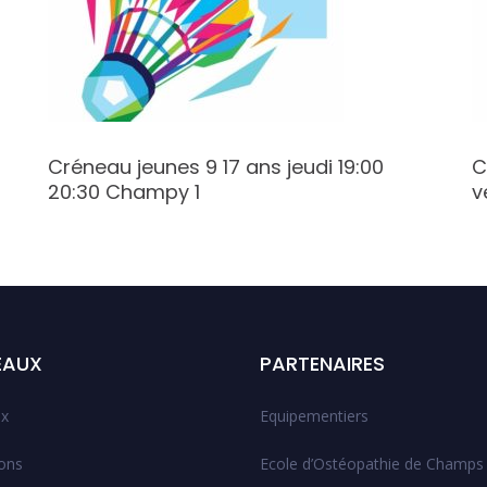
Créneau jeunes 9 17 ans jeudi 19:00
C
20:30 Champy 1
v
EAUX
PARTENAIRES
x
Equipementiers
ions
Ecole d’Ostéopathie de Champs