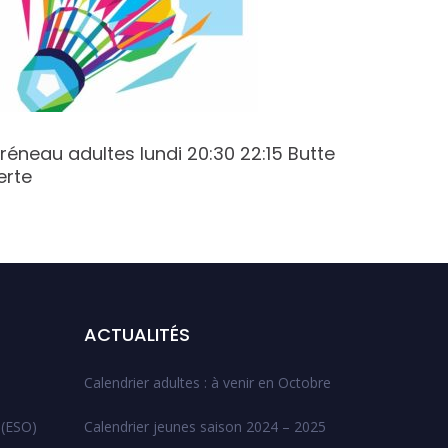
réneau adultes lundi 20:30 22:15 Butte
Créneau
erte
19:15 Va
ACTUALITÉS
Calendrier adultes : à venir en Octobre
 (ESO)
Calendrier jeunes saison 2024 – 2025