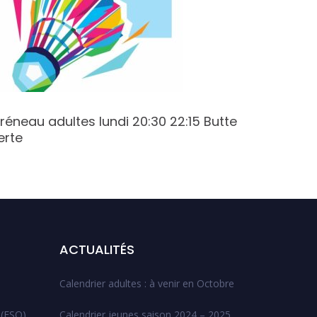
réneau adultes lundi 20:30 22:15 Butte
Créneau 
erte
Varenne
ACTUALITÉS
Calendrier adultes : à venir en Octobre
 (ESO)
Calendrier jeunes saison 2024 – 2025