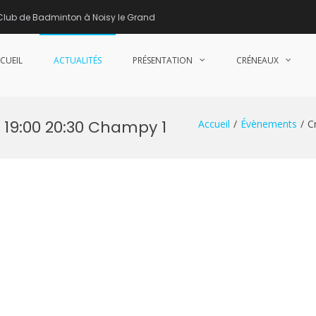
Club de Badminton à Noisy le Grand
CUEIL
ACTUALITÉS
PRÉSENTATION
CRÉNEAUX
nne de Badminton – Club de Badminton à Noisy le Grand (93)
 19:00 20:30 Champy 1
Accueil
Évènements
C