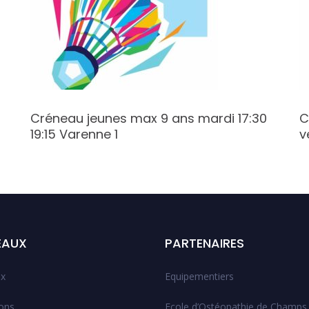
Créneau jeunes max 9 ans mardi 17:30
C
19:15 Varenne 1
v
EAUX
PARTENAIRES
x
Equipementiers
ions
Ecole d’Ostéopathie de Champs