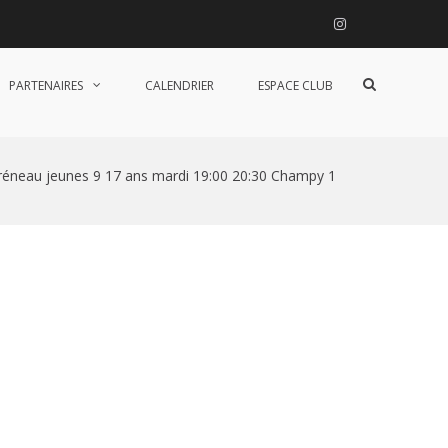
Instagram
Afficher
PARTENAIRES
CALENDRIER
ESPACE CLUB
le
formulaire
de
recherche
réneau jeunes 9 17 ans mardi 19:00 20:30 Champy 1