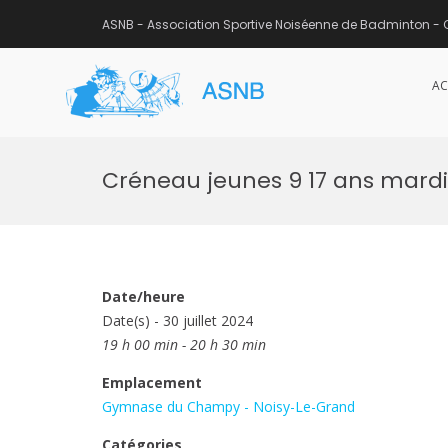
ASNB - Association Sportive Noiséenne de Badminton - 
AC
ASNB
Association Sportive Noisée
Aller
au
Créneau jeunes 9 17 ans mardi
contenu
Date/heure
Date(s) - 30 juillet 2024
19 h 00 min - 20 h 30 min
Emplacement
Gymnase du Champy - Noisy-Le-Grand
Catégories