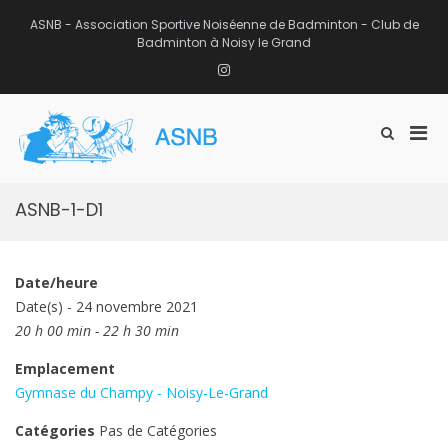
Aller
au
ASNB - Association Sportive Noiséenne de Badminton - Club de
contenu
Badminton à Noisy le Grand
Instagram
Men
Afficher
ASNB
le
Association Sportive Noiséenne de
prin
formulaire
Badminton – Club de Badminton à
pou
de
Noisy le Grand (93)
mobi
recherche
ASNB-1-D1
Date/heure
Date(s) - 24 novembre 2021
20 h 00 min - 22 h 30 min
Emplacement
Gymnase du Champy - Noisy-Le-Grand
Catégories
Pas de Catégories