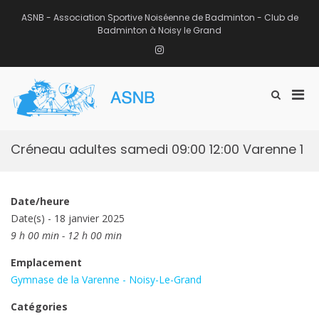
Aller
au
ASNB - Association Sportive Noiséenne de Badminton - Club de
contenu
Badminton à Noisy le Grand
Instagram
Men
Afficher
ASNB
le
Association Sportive Noiséenne de
prin
formulaire
Badminton – Club de Badminton à
pou
de
Noisy le Grand (93)
mobi
recherche
Créneau adultes samedi 09:00 12:00 Varenne 1
Date/heure
Date(s) - 18 janvier 2025
9 h 00 min - 12 h 00 min
Emplacement
Gymnase de la Varenne - Noisy-Le-Grand
Catégories