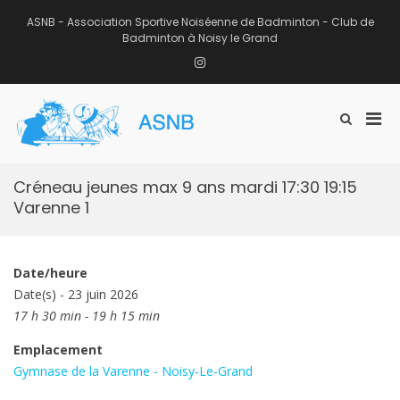
Aller
au
ASNB - Association Sportive Noiséenne de Badminton - Club de
contenu
Badminton à Noisy le Grand
Instagram
Men
Afficher
ASNB
le
Association Sportive Noiséenne de
prin
formulaire
Badminton – Club de Badminton à
pou
de
Noisy le Grand (93)
mobi
recherche
Créneau jeunes max 9 ans mardi 17:30 19:15
Varenne 1
Date/heure
Date(s) - 23 juin 2026
17 h 30 min - 19 h 15 min
Emplacement
Gymnase de la Varenne - Noisy-Le-Grand