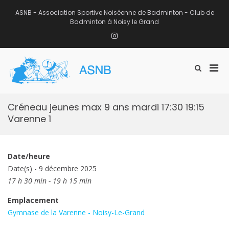
Aller
au
ASNB - Association Sportive Noiséenne de Badminton - Club de
contenu
Badminton à Noisy le Grand
Instagram
Men
Afficher
ASNB
le
Association Sportive Noiséenne de
prin
formulaire
Badminton – Club de Badminton à
pou
de
Noisy le Grand (93)
mobi
recherche
Créneau jeunes max 9 ans mardi 17:30 19:15
Varenne 1
Date/heure
Date(s) - 9 décembre 2025
17 h 30 min - 19 h 15 min
Emplacement
Gymnase de la Varenne - Noisy-Le-Grand