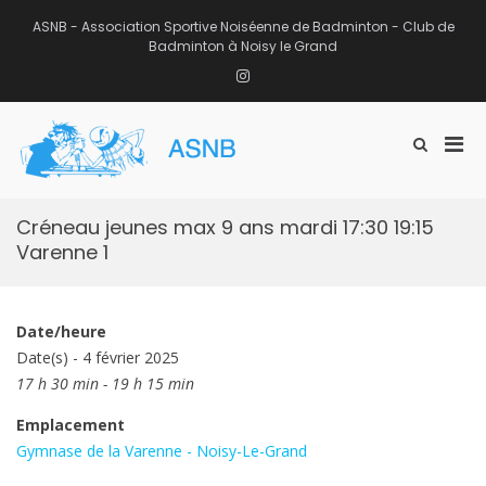
Aller
au
ASNB - Association Sportive Noiséenne de Badminton - Club de
contenu
Badminton à Noisy le Grand
Instagram
Men
Afficher
ASNB
le
Association Sportive Noiséenne de
prin
formulaire
Badminton – Club de Badminton à
pou
de
Noisy le Grand (93)
mobi
recherche
Créneau jeunes max 9 ans mardi 17:30 19:15
Varenne 1
Date/heure
Date(s) - 4 février 2025
17 h 30 min - 19 h 15 min
Emplacement
Gymnase de la Varenne - Noisy-Le-Grand