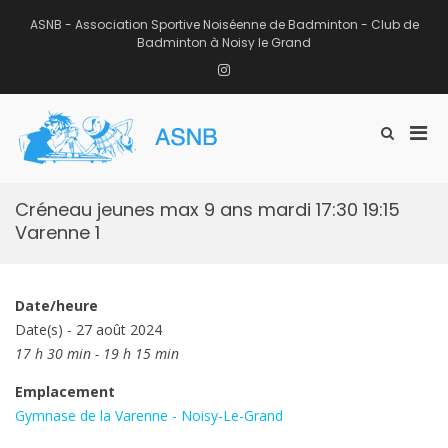
Aller
au
ASNB - Association Sportive Noiséenne de Badminton - Club de
contenu
Badminton à Noisy le Grand
Instagram
Men
Afficher
ASNB
le
Association Sportive Noiséenne de
prin
formulaire
Badminton – Club de Badminton à
pou
de
Noisy le Grand (93)
mobi
recherche
Créneau jeunes max 9 ans mardi 17:30 19:15
Varenne 1
Date/heure
Date(s) - 27 août 2024
17 h 30 min - 19 h 15 min
Emplacement
Gymnase de la Varenne - Noisy-Le-Grand