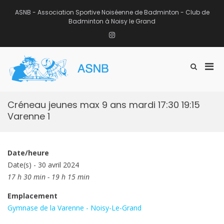
Aller
au
ASNB - Association Sportive Noiséenne de Badminton - Club de
contenu
Badminton à Noisy le Grand
Instagram
Men
Afficher
ASNB
le
Association Sportive Noiséenne de
prin
formulaire
Badminton – Club de Badminton à
pou
de
Noisy le Grand (93)
mobi
recherche
Créneau jeunes max 9 ans mardi 17:30 19:15
Varenne 1
Date/heure
Date(s) - 30 avril 2024
17 h 30 min - 19 h 15 min
Emplacement
Gymnase de la Varenne - Noisy-Le-Grand