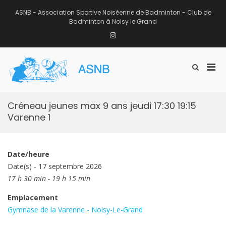
Aller
au
ASNB - Association Sportive Noiséenne de Badminton - Club de
contenu
Badminton à Noisy le Grand
Instagram
Men
Afficher
ASNB
le
Association Sportive Noiséenne de
prin
formulaire
Badminton – Club de Badminton à
pou
de
Noisy le Grand (93)
mobi
recherche
Créneau jeunes max 9 ans jeudi 17:30 19:15
Varenne 1
Date/heure
Date(s) - 17 septembre 2026
17 h 30 min - 19 h 15 min
Emplacement
Gymnase de la Varenne - Noisy-Le-Grand