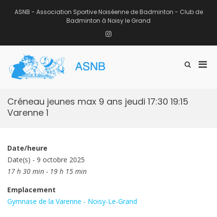
Aller
au
ASNB - Association Sportive Noiséenne de Badminton - Club de
contenu
Badminton à Noisy le Grand
Instagram
Men
Afficher
ASNB
le
Association Sportive Noiséenne de
prin
formulaire
Badminton – Club de Badminton à
pou
de
Noisy le Grand (93)
mobi
recherche
Créneau jeunes max 9 ans jeudi 17:30 19:15
Varenne 1
Date/heure
Date(s) - 9 octobre 2025
17 h 30 min - 19 h 15 min
Emplacement
Gymnase de la Varenne - Noisy-Le-Grand