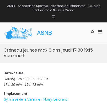
Aller
au
ASNB - Association Sportive Noiséenne de Badminton - Club de
contenu
Badminton à Noisy le Grand
Instagram
Men
Afficher
ASNB
le
Association Sportive Noiséenne de
prin
formulaire
Badminton – Club de Badminton à
pou
de
Noisy le Grand (93)
mobi
recherche
Créneau jeunes max 9 ans jeudi 17:30 19:15
Varenne 1
Date/heure
Date(s) - 25 septembre 2025
17 h 30 min - 19 h 15 min
Emplacement
Gymnase de la Varenne - Noisy-Le-Grand