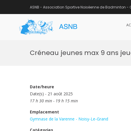
ASNB - Association Sportive Noiséenne de Badminton - 
AC
ASNB
Association Sportive Noisée
Aller
au
Créneau jeunes max 9 ans jeudi
contenu
Date/heure
Date(s) - 21 août 2025
17 h 30 min - 19 h 15 min
Emplacement
Gymnase de la Varenne - Noisy-Le-Grand
Catégories