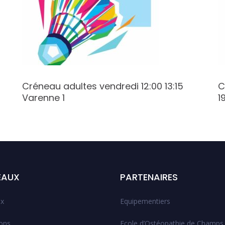
Créneau adultes vendredi 12:00 13:15
C
Varenne 1
1
EAUX
PARTENAIRES
x
Equipementiers
ions
Ecole d’Ostéopathie de Champs