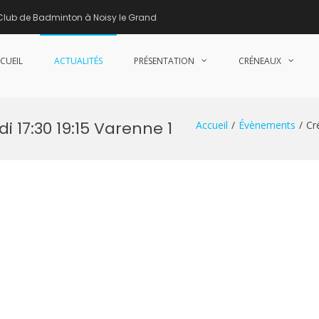
Club de Badminton à Noisy le Grand
CUEIL
ACTUALITÉS
PRÉSENTATION
CRÉNEAUX
nne de Badminton – Club de Badminton à Noisy le Grand (93)
 17:30 19:15 Varenne 1
Accueil
Évènements
Cr