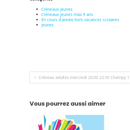
Créneaux jeunes
Créneaux jeunes max 9 ans
En cours d'année hors vacances scolaires
Jeunes
Navigation
Créneau adultes mercredi 20:00 22:30 Champy 1
de
l’article
Vous pourrez aussi aimer