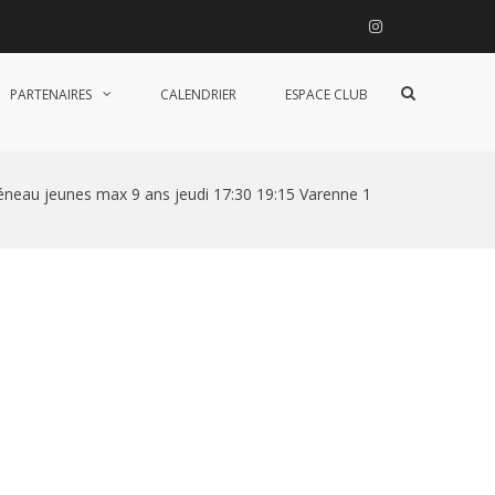
Instagram
Afficher
PARTENAIRES
CALENDRIER
ESPACE CLUB
le
formulaire
de
recherche
éneau jeunes max 9 ans jeudi 17:30 19:15 Varenne 1