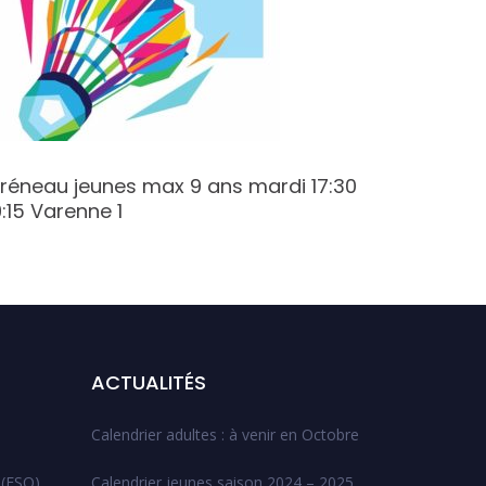
réneau jeunes max 9 ans mardi 17:30
Créneau
9:15 Varenne 1
Varenne
ACTUALITÉS
Calendrier adultes : à venir en Octobre
 (ESO)
Calendrier jeunes saison 2024 – 2025