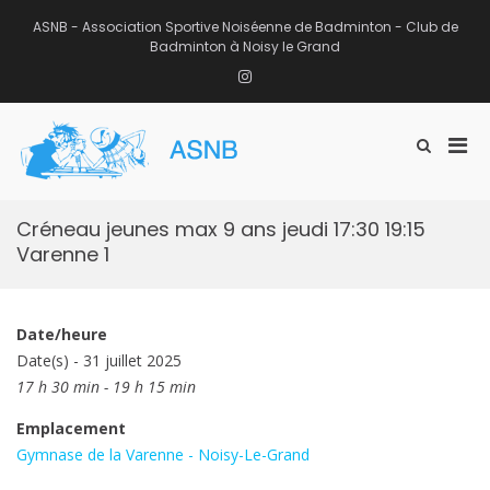
Aller
au
ASNB - Association Sportive Noiséenne de Badminton - Club de
contenu
Badminton à Noisy le Grand
Instagram
Men
Afficher
ASNB
le
Association Sportive Noiséenne de
prin
formulaire
Badminton – Club de Badminton à
pou
de
Noisy le Grand (93)
mobi
recherche
Créneau jeunes max 9 ans jeudi 17:30 19:15
Varenne 1
Date/heure
Date(s) - 31 juillet 2025
17 h 30 min - 19 h 15 min
Emplacement
Gymnase de la Varenne - Noisy-Le-Grand