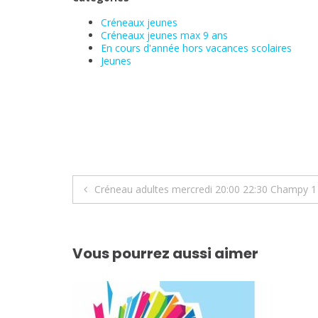
Créneaux jeunes
Créneaux jeunes max 9 ans
En cours d'année hors vacances scolaires
Jeunes
Navigation
Créneau adultes mercredi 20:00 22:30 Champy 1
de
l’article
Vous pourrez aussi aimer