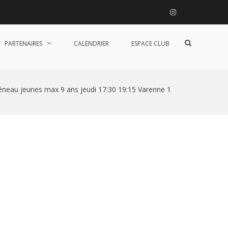
Instagram
Afficher
PARTENAIRES
CALENDRIER
ESPACE CLUB
le
formulaire
de
recherche
éneau jeunes max 9 ans jeudi 17:30 19:15 Varenne 1