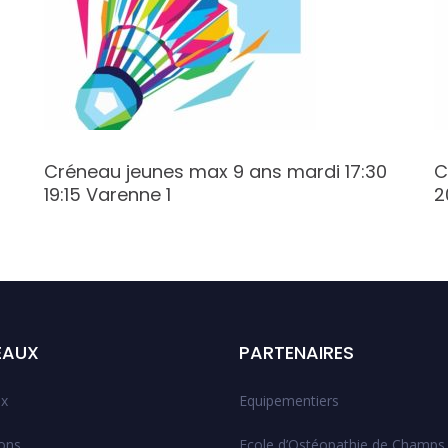
Créneau jeunes max 9 ans mardi 17:30
C
19:15 Varenne 1
2
EAUX
PARTENAIRES
x
Equipementiers
ions
Ecole d’Ostéopathie de Champs