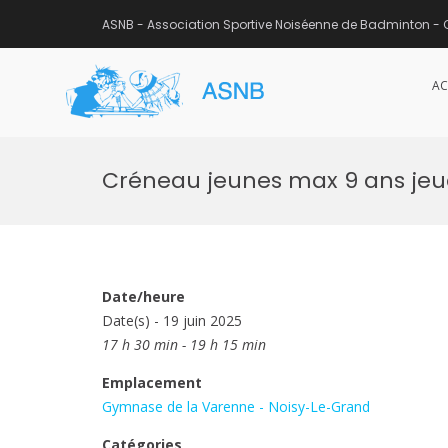
ASNB - Association Sportive Noiséenne de Badminton - 
AC
ASNB
Association Sportive Noisée
Aller
au
Créneau jeunes max 9 ans jeudi
contenu
Date/heure
Date(s) - 19 juin 2025
17 h 30 min - 19 h 15 min
Emplacement
Gymnase de la Varenne - Noisy-Le-Grand
Catégories