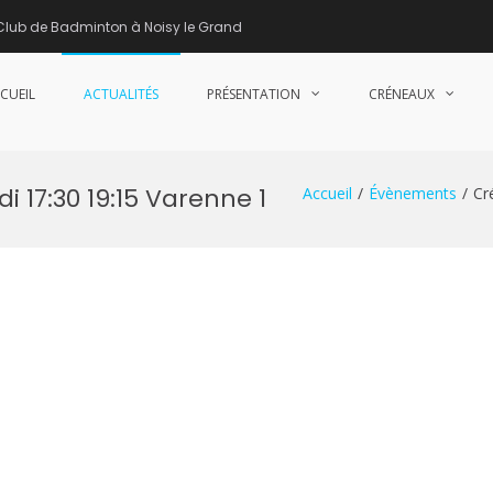
Club de Badminton à Noisy le Grand
CUEIL
ACTUALITÉS
PRÉSENTATION
CRÉNEAUX
nne de Badminton – Club de Badminton à Noisy le Grand (93)
 17:30 19:15 Varenne 1
Accueil
Évènements
Cr