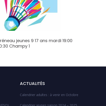
réneau jeunes 9 17 ans mardi 19:00
Créneau
0:30 Champy 1
Champy
ACTUALITÉS
Calendrier adultes : à venir en Octobre
 (ESO)
Calendrier jeunes saison 2024 – 2025