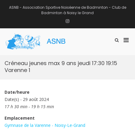
Aller
au
ASNB - Association Sportive Noiséenne de Badminton - Club de
contenu
Badminton à Noisy le Grand
Instagram
Men
Afficher
ASNB
le
Association Sportive Noiséenne de
prin
formulaire
Badminton – Club de Badminton à
pou
de
Noisy le Grand (93)
mobi
recherche
Créneau jeunes max 9 ans jeudi 17:30 19:15
Varenne 1
Date/heure
Date(s) - 29 août 2024
17 h 30 min - 19 h 15 min
Emplacement
Gymnase de la Varenne - Noisy-Le-Grand