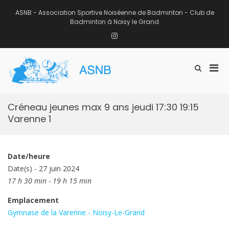
Aller
au
ASNB - Association Sportive Noiséenne de Badminton - Club de
contenu
Badminton à Noisy le Grand
Instagram
Men
Afficher
ASNB
le
Association Sportive Noiséenne de
prin
formulaire
Badminton – Club de Badminton à
pou
de
Noisy le Grand (93)
mobi
recherche
Créneau jeunes max 9 ans jeudi 17:30 19:15
Varenne 1
Date/heure
Date(s) - 27 juin 2024
17 h 30 min - 19 h 15 min
Emplacement
Gymnase de la Varenne - Noisy-Le-Grand