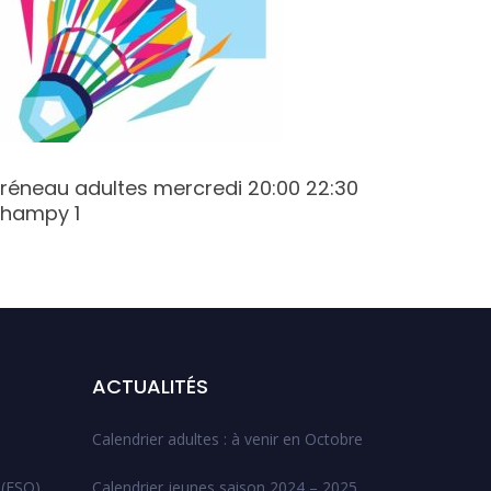
réneau adultes mercredi 20:00 22:30
Créneau 
hampy 1
Varenne
ACTUALITÉS
Calendrier adultes : à venir en Octobre
 (ESO)
Calendrier jeunes saison 2024 – 2025