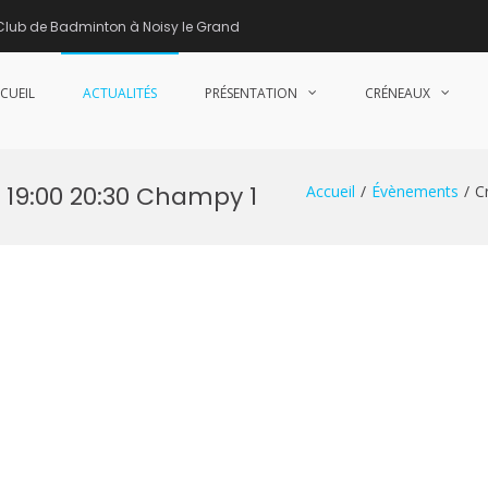
Club de Badminton à Noisy le Grand
CUEIL
ACTUALITÉS
PRÉSENTATION
CRÉNEAUX
nne de Badminton – Club de Badminton à Noisy le Grand (93)
 19:00 20:30 Champy 1
Accueil
Évènements
C