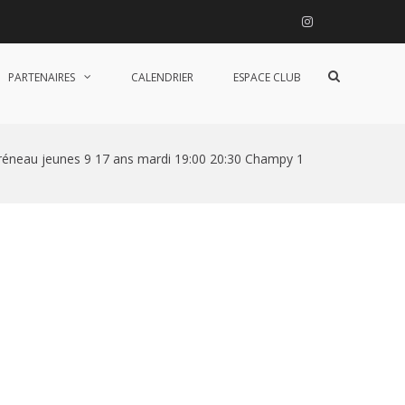
Instagram
Afficher
PARTENAIRES
CALENDRIER
ESPACE CLUB
le
formulaire
de
recherche
réneau jeunes 9 17 ans mardi 19:00 20:30 Champy 1