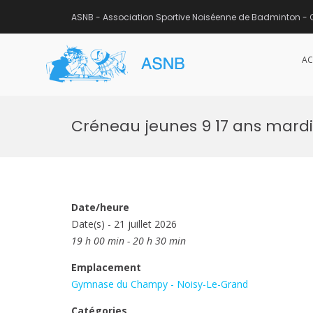
ASNB - Association Sportive Noiséenne de Badminton - 
AC
ASNB
Association Sportive Noisée
Aller
au
Créneau jeunes 9 17 ans mardi
contenu
Date/heure
Date(s) - 21 juillet 2026
19 h 00 min - 20 h 30 min
Emplacement
Gymnase du Champy - Noisy-Le-Grand
Catégories