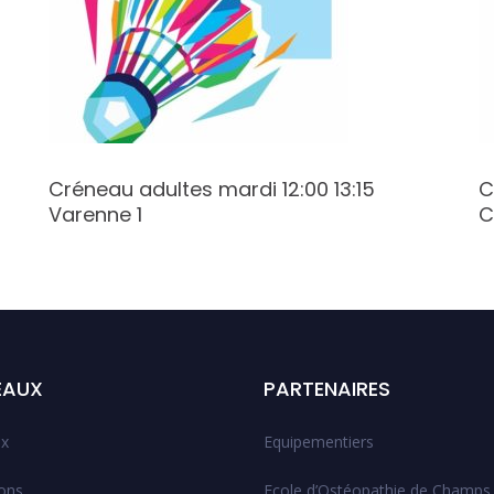
Créneau adultes mardi 12:00 13:15
C
Varenne 1
C
EAUX
PARTENAIRES
x
Equipementiers
ions
Ecole d’Ostéopathie de Champs