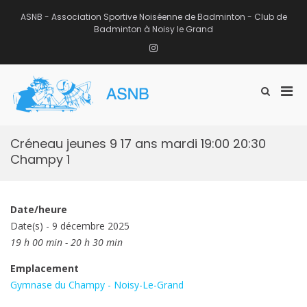
Aller
au
ASNB - Association Sportive Noiséenne de Badminton - Club de
contenu
Badminton à Noisy le Grand
Instagram
Men
Afficher
ASNB
le
Association Sportive Noiséenne de
prin
formulaire
Badminton – Club de Badminton à
pou
de
Noisy le Grand (93)
mobi
recherche
Créneau jeunes 9 17 ans mardi 19:00 20:30
Champy 1
Date/heure
Date(s) - 9 décembre 2025
19 h 00 min - 20 h 30 min
Emplacement
Gymnase du Champy - Noisy-Le-Grand