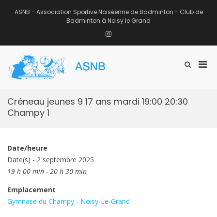
Aller
au
ASNB - Association Sportive Noiséenne de Badminton - Club de
contenu
Badminton à Noisy le Grand
Instagram
Men
Afficher
ASNB
le
Association Sportive Noiséenne de
prin
formulaire
Badminton – Club de Badminton à
pou
de
Noisy le Grand (93)
mobi
recherche
Créneau jeunes 9 17 ans mardi 19:00 20:30
Champy 1
Date/heure
Date(s) - 2 septembre 2025
19 h 00 min - 20 h 30 min
Emplacement
Gymnase du Champy - Noisy-Le-Grand