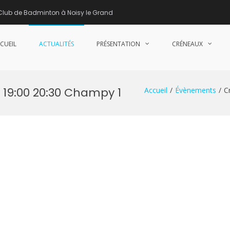
Club de Badminton à Noisy le Grand
CUEIL
ACTUALITÉS
PRÉSENTATION
CRÉNEAUX
nne de Badminton – Club de Badminton à Noisy le Grand (93)
 19:00 20:30 Champy 1
Accueil
Évènements
C