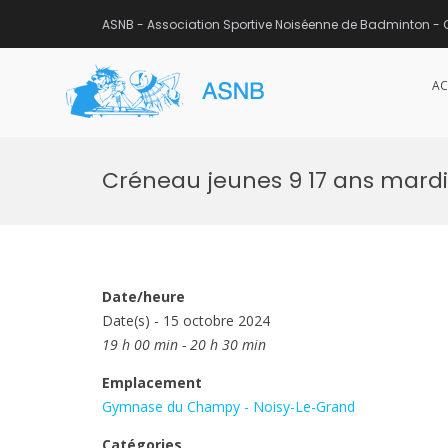
ASNB - Association Sportive Noiséenne de Badminton - 
AC
ASNB
Association Sportive Noisée
Aller
au
Créneau jeunes 9 17 ans mardi
contenu
Date/heure
Date(s) - 15 octobre 2024
19 h 00 min - 20 h 30 min
Emplacement
Gymnase du Champy - Noisy-Le-Grand
Catégories