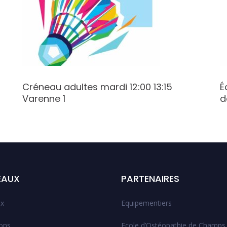
Créneau adultes mardi 12:00 13:15
É
Varenne 1
d
EAUX
PARTENAIRES
x
Equipementiers
ions
Ecole d’Ostéopathie de Champs