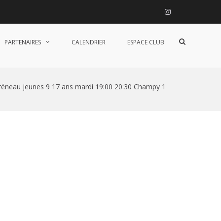
Instagram
Afficher
PARTENAIRES
CALENDRIER
ESPACE CLUB
le
formulaire
de
recherche
réneau jeunes 9 17 ans mardi 19:00 20:30 Champy 1