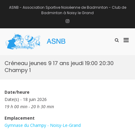
Aller
au
ASNB - Association Sportive Noiséenne de Badminton - Club de
contenu
Badminton à Noisy le Grand
Instagram
Men
Afficher
ASNB
le
Association Sportive Noiséenne de
prin
formulaire
Badminton – Club de Badminton à
pou
de
Noisy le Grand (93)
mobi
recherche
Créneau jeunes 9 17 ans jeudi 19:00 20:30
Champy 1
Date/heure
Date(s) - 18 juin 2026
19 h 00 min - 20 h 30 min
Emplacement
Gymnase du Champy - Noisy-Le-Grand