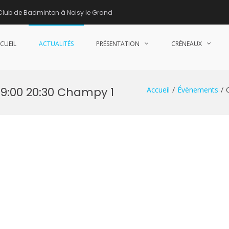
Club de Badminton à Noisy le Grand
CUEIL
ACTUALITÉS
PRÉSENTATION
CRÉNEAUX
nne de Badminton – Club de Badminton à Noisy le Grand (93)
19:00 20:30 Champy 1
Accueil
Évènements