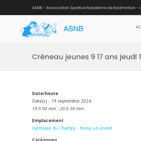
ASNB - Association Sportive Noiséenne de Badminton - 
AC
ASNB
Association Sportive Noisée
Aller
au
Créneau jeunes 9 17 ans jeudi 
contenu
Date/heure
Date(s) - 19 septembre 2024
19 h 00 min - 20 h 30 min
Emplacement
Gymnase du Champy - Noisy-Le-Grand
Catégories