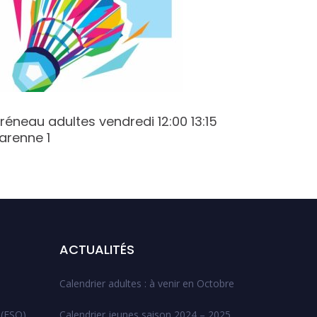
réneau adultes vendredi 12:00 13:15
Créneau
arenne 1
19:15 Va
ACTUALITÉS
Calendrier adultes : à venir en Octobre
 (ESO)
Calendrier jeunes saison 2024 – 2025