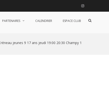
Instagram
Afficher
PARTENAIRES
CALENDRIER
ESPACE CLUB
le
formulaire
de
recherche
Créneau jeunes 9 17 ans jeudi 19:00 20:30 Champy 1