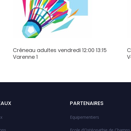
Créneau adultes vendredi 12:00 13:15
C
Varenne 1
V
EAUX
PARTENAIRES
x
Equipementiers
ions
Ecole d’Ostéopathie de Champs