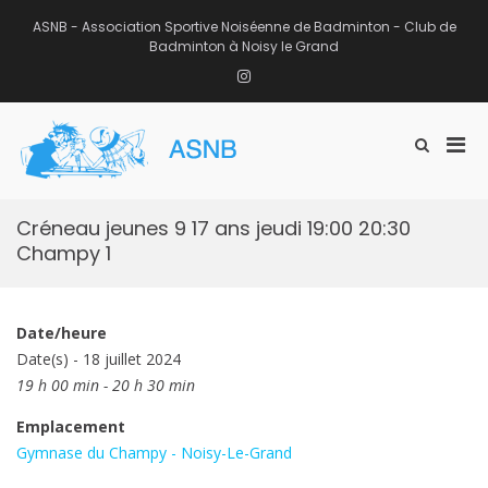
Aller
au
ASNB - Association Sportive Noiséenne de Badminton - Club de
contenu
Badminton à Noisy le Grand
Instagram
Men
Afficher
ASNB
le
Association Sportive Noiséenne de
prin
formulaire
Badminton – Club de Badminton à
pou
de
Noisy le Grand (93)
mobi
recherche
Créneau jeunes 9 17 ans jeudi 19:00 20:30
Champy 1
Date/heure
Date(s) - 18 juillet 2024
19 h 00 min - 20 h 30 min
Emplacement
Gymnase du Champy - Noisy-Le-Grand