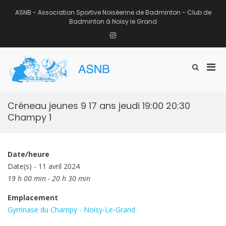
Aller
au
ASNB - Association Sportive Noiséenne de Badminton - Club de
contenu
Badminton à Noisy le Grand
Instagram
Men
Afficher
ASNB
le
Association Sportive Noiséenne de
prin
formulaire
Badminton – Club de Badminton à
pou
de
Noisy le Grand (93)
mobi
recherche
Créneau jeunes 9 17 ans jeudi 19:00 20:30
Champy 1
Date/heure
Date(s) - 11 avril 2024
19 h 00 min - 20 h 30 min
Emplacement
Gymnase du Champy - Noisy-Le-Grand