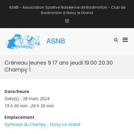
Aller
au
ASNB - Association Sportive Noiséenne de Badminton - Club de
contenu
Badminton à Noisy le Grand
Instagram
Men
Afficher
ASNB
le
Association Sportive Noiséenne de
prin
formulaire
Badminton – Club de Badminton à
pou
de
Noisy le Grand (93)
mobi
recherche
Créneau jeunes 9 17 ans jeudi 19:00 20:30
Champy 1
Date/heure
Date(s) - 28 mars 2024
19 h 00 min - 20 h 30 min
Emplacement
Gymnase du Champy - Noisy-Le-Grand