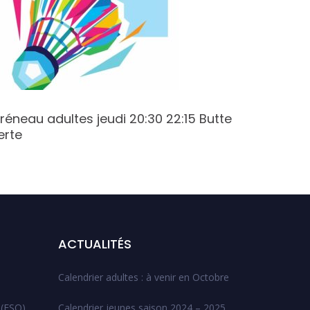
réneau adultes jeudi 20:30 22:15 Butte
Créneau
erte
20:30 C
ACTUALITÉS
Calendrier adultes : à venir en Octobre
 (ESO)
Calendrier jeunes saison 2024 – 2025