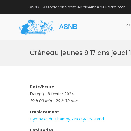
ASNB - Association Sportive Noiséenne de Badminton - 
AC
ASNB
Association Sportive Noisée
Aller
au
Créneau jeunes 9 17 ans jeudi 
contenu
Date/heure
Date(s) - 8 février 2024
19 h 00 min - 20 h 30 min
Emplacement
Gymnase du Champy - Noisy-Le-Grand
Catégories