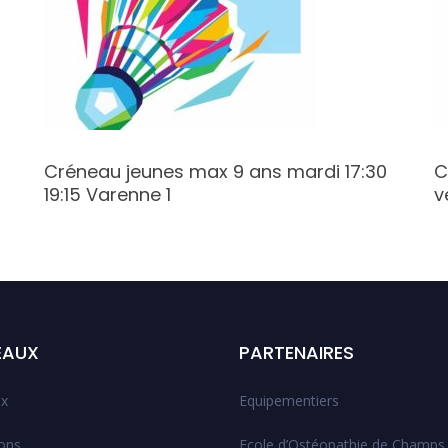
Créneau jeunes max 9 ans mardi 17:30
C
19:15 Varenne 1
v
EAUX
PARTENAIRES
x
Equipementiers
ions
Ecole d’Ostéopathie de Champs