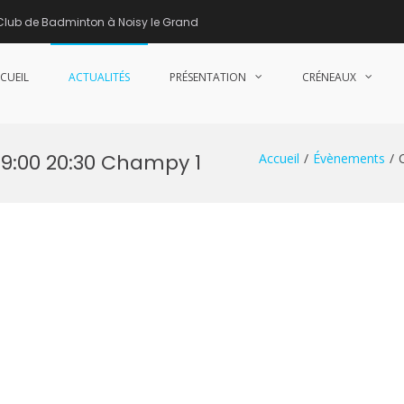
Club de Badminton à Noisy le Grand
CUEIL
ACTUALITÉS
PRÉSENTATION
CRÉNEAUX
nne de Badminton – Club de Badminton à Noisy le Grand (93)
19:00 20:30 Champy 1
Accueil
Évènements