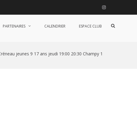
Instagram
Afficher
PARTENAIRES
CALENDRIER
ESPACE CLUB
le
formulaire
de
recherche
Créneau jeunes 9 17 ans jeudi 19:00 20:30 Champy 1