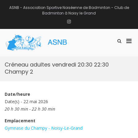
Aller
au
ASNB - Association Sportive Noiséenne de Badminton - Club de
contenu
Badminton à Noisy le Grand
Instagram
Men
Afficher
ASNB
le
Association Sportive Noiséenne de
prin
formulaire
Badminton – Club de Badminton à
pou
de
Noisy le Grand (93)
mobi
recherche
Créneau adultes vendredi 20:30 22:30
Champy 2
Date/heure
Date(s) - 22 mai 2026
20 h 30 min - 22 h 30 min
Emplacement
Gymnase du Champy - Noisy-Le-Grand