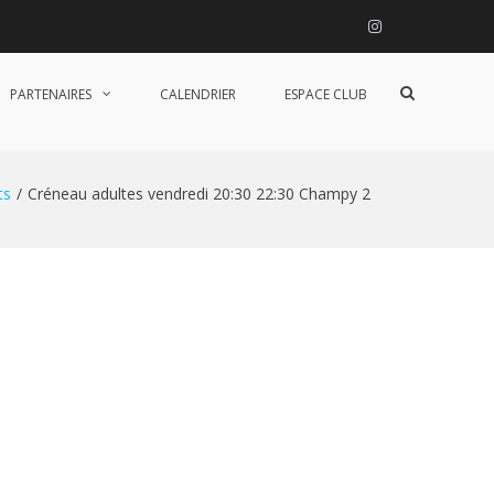
Instagram
Afficher
PARTENAIRES
CALENDRIER
ESPACE CLUB
le
formulaire
de
recherche
ts
Créneau adultes vendredi 20:30 22:30 Champy 2