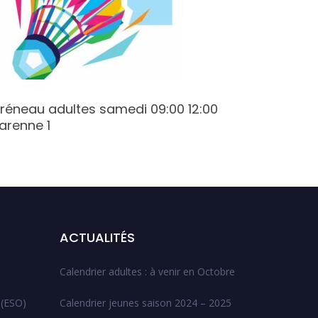
réneau adultes samedi 09:00 12:00
Créneau
arenne 1
Champy
ACTUALITÉS
Calendrier adultes : à venir en Octobre
 (ESO)
Calendrier jeunes saison 2024 – 2025