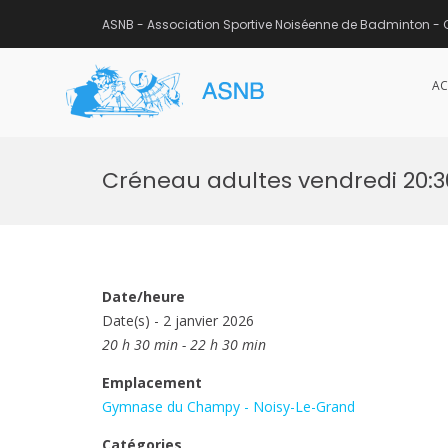
ASNB - Association Sportive Noiséenne de Badminton - 
AC
ASNB
Association Sportive Noisée
Aller
au
Créneau adultes vendredi 20:
contenu
Date/heure
Date(s) - 2 janvier 2026
20 h 30 min - 22 h 30 min
Emplacement
Gymnase du Champy - Noisy-Le-Grand
Catégories