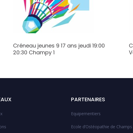
Créneau jeunes 9 17 ans jeudi 19:00
C
20:30 Champy 1
V
EAUX
PARTENAIRES
x
Equipementiers
ions
Ecole d’Ostéopathie de Champs