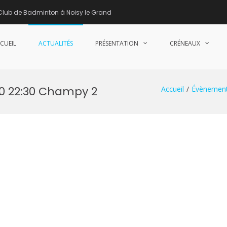
Club de Badminton à Noisy le Grand
CUEIL
ACTUALITÉS
PRÉSENTATION
CRÉNEAUX
nne de Badminton – Club de Badminton à Noisy le Grand (93)
30 22:30 Champy 2
Accueil
Évènemen