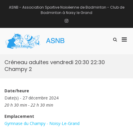
Aller
au
ASNB - Association Sportive Noiséenne de Badminton - Club de
contenu
Badminton à Noisy le Grand
Instagram
Men
Afficher
ASNB
le
Association Sportive Noiséenne de
prin
formulaire
Badminton – Club de Badminton à
pou
de
Noisy le Grand (93)
mobi
recherche
Créneau adultes vendredi 20:30 22:30
Champy 2
Date/heure
Date(s) - 27 décembre 2024
20 h 30 min - 22 h 30 min
Emplacement
Gymnase du Champy - Noisy-Le-Grand