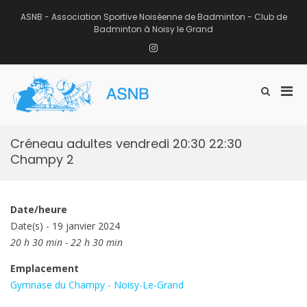
Aller
au
ASNB - Association Sportive Noiséenne de Badminton - Club de
contenu
Badminton à Noisy le Grand
Instagram
Men
Afficher
ASNB
le
Association Sportive Noiséenne de
prin
formulaire
Badminton – Club de Badminton à
pou
de
Noisy le Grand (93)
mobi
recherche
Créneau adultes vendredi 20:30 22:30
Champy 2
Date/heure
Date(s) - 19 janvier 2024
20 h 30 min - 22 h 30 min
Emplacement
Gymnase du Champy - Noisy-Le-Grand