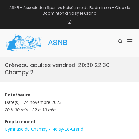
Aller
au
ASNB - Association Sportive Noiséenne de Badminton - Club de
contenu
Badminton à Noisy le Grand
Instagram
Men
Afficher
ASNB
le
Association Sportive Noiséenne de
prin
formulaire
Badminton – Club de Badminton à
pou
de
Noisy le Grand (93)
mobi
recherche
Créneau adultes vendredi 20:30 22:30
Champy 2
Date/heure
Date(s) - 24 novembre 2023
20 h 30 min - 22 h 30 min
Emplacement
Gymnase du Champy - Noisy-Le-Grand