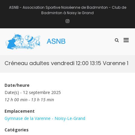
Aller
au
ASNB - Association Sportive Noiséenne de Badminton - Club de
contenu
Badminton à Noisy le Grand
Instagram
Men
Afficher
ASNB
le
Association Sportive Noiséenne de
prin
formulaire
Badminton – Club de Badminton à
pou
de
Noisy le Grand (93)
mobi
recherche
Créneau adultes vendredi 12:00 13:15 Varenne 1
Date/heure
Date(s) - 12 septembre 2025
12 h 00 min - 13 h 15 min
Emplacement
Gymnase de la Varenne - Noisy-Le-Grand
Catégories