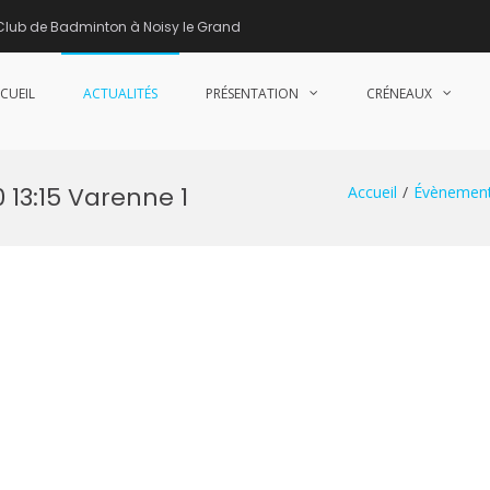
Club de Badminton à Noisy le Grand
CUEIL
ACTUALITÉS
PRÉSENTATION
CRÉNEAUX
nne de Badminton – Club de Badminton à Noisy le Grand (93)
 13:15 Varenne 1
Accueil
Évènemen