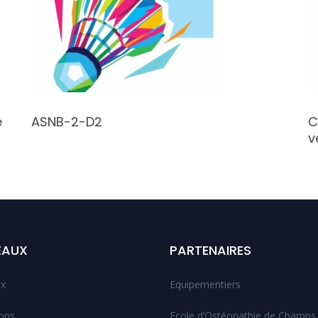
e
ASNB-2-D2
C
v
EAUX
PARTENAIRES
x
Equipementiers
ions
Ecole d’Ostéopathie de Champs