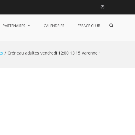
Instagram
Afficher
PARTENAIRES
CALENDRIER
ESPACE CLUB
le
formulaire
de
recherche
ts
Créneau adultes vendredi 12:00 13:15 Varenne 1