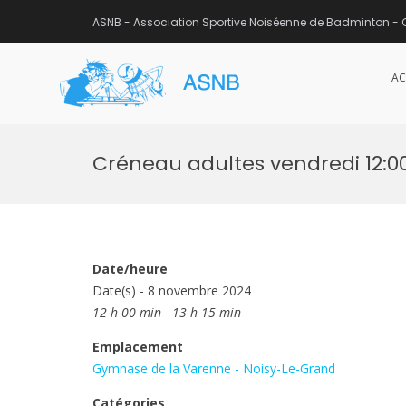
ASNB - Association Sportive Noiséenne de Badminton - 
AC
ASNB
Association Sportive Noisée
Aller
au
Créneau adultes vendredi 12:00
contenu
Date/heure
Date(s) - 8 novembre 2024
12 h 00 min - 13 h 15 min
Emplacement
Gymnase de la Varenne - Noisy-Le-Grand
Catégories