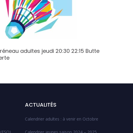
réneau adultes jeudi 20:30 22:15 Butte
Créneau
erte
19:15 Va
ACTUALITÉS
Calendrier adultes : à venir en Octobre
 (ESO)
Calendrier jeunes saison 2024 – 2025