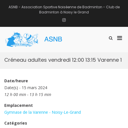
Aller
au
ASNB - Association Sportive Noiséenne de Badminton - Club de
contenu
Badminton à Noisy le Grand
Instagram
Men
Afficher
ASNB
le
Association Sportive Noiséenne de
prin
formulaire
Badminton – Club de Badminton à
pou
de
Noisy le Grand (93)
mobi
recherche
Créneau adultes vendredi 12:00 13:15 Varenne 1
Date/heure
Date(s) - 15 mars 2024
12 h 00 min - 13 h 15 min
Emplacement
Gymnase de la Varenne - Noisy-Le-Grand
Catégories