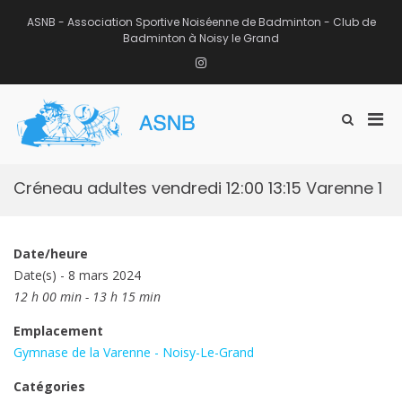
Aller
au
ASNB - Association Sportive Noiséenne de Badminton - Club de
contenu
Badminton à Noisy le Grand
Instagram
Men
Afficher
ASNB
le
Association Sportive Noiséenne de
prin
formulaire
Badminton – Club de Badminton à
pou
de
Noisy le Grand (93)
mobi
recherche
Créneau adultes vendredi 12:00 13:15 Varenne 1
Date/heure
Date(s) - 8 mars 2024
12 h 00 min - 13 h 15 min
Emplacement
Gymnase de la Varenne - Noisy-Le-Grand
Catégories