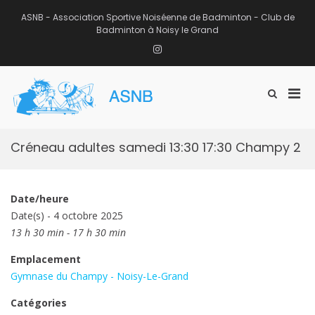
Aller
au
ASNB - Association Sportive Noiséenne de Badminton - Club de
contenu
Badminton à Noisy le Grand
Instagram
Men
Afficher
ASNB
le
Association Sportive Noiséenne de
prin
formulaire
Badminton – Club de Badminton à
pou
de
Noisy le Grand (93)
mobi
recherche
Créneau adultes samedi 13:30 17:30 Champy 2
Date/heure
Date(s) - 4 octobre 2025
13 h 30 min - 17 h 30 min
Emplacement
Gymnase du Champy - Noisy-Le-Grand
Catégories