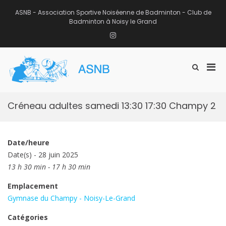
Aller
au
ASNB - Association Sportive Noiséenne de Badminton - Club de
contenu
Badminton à Noisy le Grand
Instagram
Men
Afficher
ASNB
le
Association Sportive Noiséenne de
prin
formulaire
Badminton – Club de Badminton à
pou
de
Noisy le Grand (93)
mobi
recherche
Créneau adultes samedi 13:30 17:30 Champy 2
Date/heure
Date(s) - 28 juin 2025
13 h 30 min - 17 h 30 min
Emplacement
Gymnase du Champy - Noisy-Le-Grand
Catégories